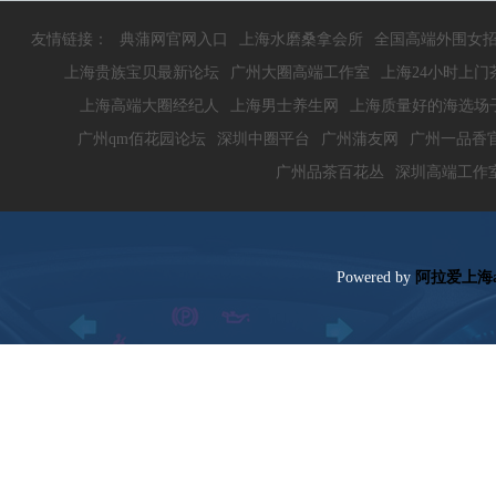
友情链接：
典蒲网官网入口
上海水磨桑拿会所
全国高端外围女
上海贵族宝贝最新论坛
广州大圈高端工作室
上海24小时上门
上海高端大圈经纪人
上海男士养生网
上海质量好的海选场
广州qm佰花园论坛
深圳中圈平台
广州蒲友网
广州一品香官
广州品茶百花丛
深圳高端工作
Poweredby
阿拉爱上海a